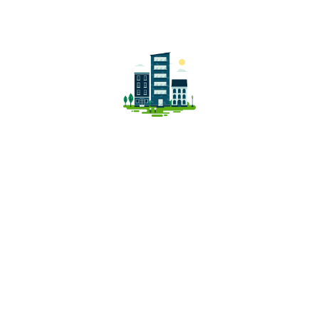
bestehende Widerrufsrecht bei Abschluss eines
Maklervertrages und über die Verbraucherstreitbeilegung der
EU.
Lage
Die Immobilie befindet sich in zentraler und gut
angebundener Wohnlage von Gevelsberg, unweit des
Stadtzentrums. Einkaufsmöglichkeiten des täglichen Bedarfs,
Cafés, Restaurants sowie Ärzte und Apotheken sind bequem
fußläufig erreichbar.
Auch Familien profitieren von der Umgebung: Schulen,
Kindergärten und Freizeitangebote befinden sich in
unmittelbarer Nähe. Die hervorragende Anbindung an den
öffentlichen Nahverkehr sowie die Nähe zu den Autobahnen
A1, A43 und A46 sorgen für eine ideale Erreichbarkeit der
umliegenden Städte wie Wuppertal, Hagen und Dortmund.Die
Lage vereint ruhiges Wohnen mit urbaner Nähe und bietet
somit beste Voraussetzungen für Eigennutzer und